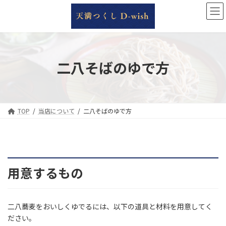
コ
ナ
ン
ビ
テ
ゲ
ン
ー
ツ
シ
へ
ョ
二八そばのゆで方
ス
ン
キ
に
ッ
移
プ
動
TOP
当店について
二八そばのゆで方
用意するもの
二八蕎麦をおいしくゆでるには、以下の道具と材料を用意してく
ださい。