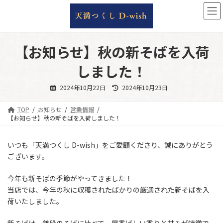
コ
ナ
ン
ビ
テ
ゲ
ン
ー
ツ
シ
【お知らせ】秋の新そばを入荷
へ
ョ
ス
ン
しました！
キ
に
ッ
移
最
2024年10月22日
2024年10月23日
終
プ
動
更
新
TOP
お知らせ
営業情報
日
時
【お知らせ】秋の新そばを入荷しました！
:
いつも「天満つくし D-wish」をご愛顧くださり、誠にありがとう
ございます。
今年も新そばの季節がやってきました！
当店では、今年の秋に収穫されたばかりの厳選された新そばを入
荷いたしました。